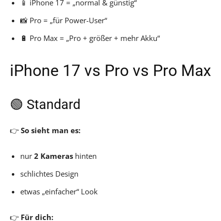
📱 iPhone 17 = „normal & günstig“
📸 Pro = „für Power-User“
🔋 Pro Max = „Pro + größer + mehr Akku“
iPhone 17 vs Pro vs Pro Max
🟢 Standard
👉
So sieht man es:
nur
2 Kameras
hinten
schlichtes Design
etwas „einfacher“ Look
👉
Für dich: