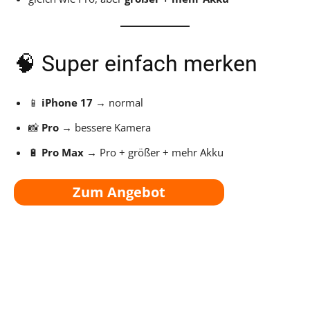
🧠 Super einfach merken
📱
iPhone 17
→ normal
📸
Pro
→ bessere Kamera
🔋
Pro Max
→ Pro + größer + mehr Akku
Zum Angebot