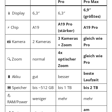
Pro
Pro Max
6,9″
📱 Display
6,3″
6,3″
(größtes)
A19 Pro
⚡ Chip
A19
A19 Pro
(stärker)
3 Kameras
gleich wie
📸 Kamera
2 Kameras
+ Zoom
Pro
4x
gleich wie
🔍 Zoom
normal
optischer
Pro
Zoom
beste
🔋 Akku
gut
besser
Laufzeit
💾 Speicher
bis ~512 GB
bis 1 TB
bis 2 TB
💪
weniger
mehr
mehr
RAM/Power
am