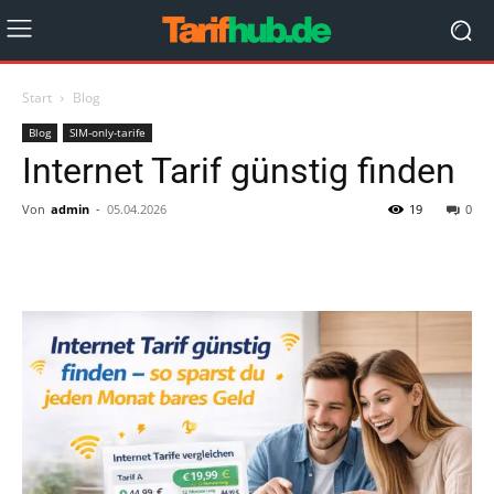
Start
Blog
Blog
SIM-only-tarife
Internet Tarif günstig finden
Von
admin
-
05.04.2026
19
0