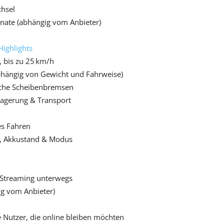
chsel
nate (abhängig vom Anbieter)
Highlights
 bis zu 25 km/h
bhängig von Gewicht und Fahrweise)
sche Scheibenbremsen
Lagerung & Transport
es Fahren
t, Akkustand & Modus
 Streaming unterwegs
ig vom Anbieter)
e Nutzer, die online bleiben möchten