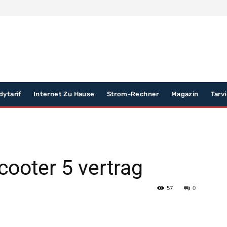
dytarif
Internet Zu Hause
Strom-Rechner
Magazin
Tarv
cooter 5 vertrag
57
0