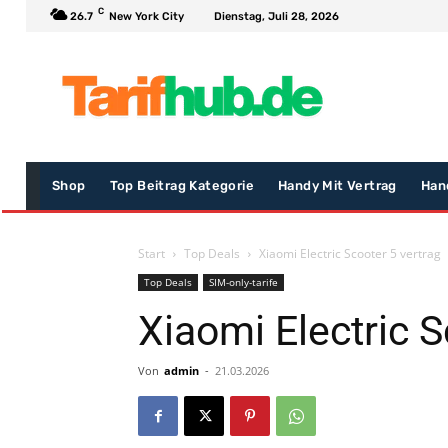
C
26.7
New York City
Dienstag, Juli 28, 2026
Shop
Top Beitrag Kategorie
Handy Mit Vertrag
Han
Start
Top Deals
Xiaomi Electric Scooter 5 vertrag
Top Deals
SIM-only-tarife
Xiaomi Electric S
Von
admin
-
21.03.2026