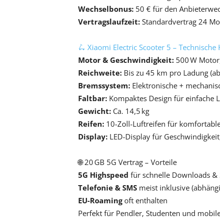
Wechselbonus:
50 € für den Anbieterwe
Vertragslaufzeit:
Standardvertrag 24 Mo
🛴 Xiaomi Electric Scooter 5 – Technische 
Motor & Geschwindigkeit:
500 W Motor,
Reichweite:
Bis zu 45 km pro Ladung (a
Bremssystem:
Elektronische + mechani
Faltbar:
Kompaktes Design für einfache 
Gewicht:
Ca. 14,5 kg
Reifen:
10-Zoll-Luftreifen für komfortabl
Display:
LED-Display für Geschwindigkei
🌐 20 GB 5G Vertrag – Vorteile
5G Highspeed
für schnelle Downloads &
Telefonie & SMS
meist inklusive (abhäng
EU-Roaming
oft enthalten
Perfekt für Pendler, Studenten und mobil