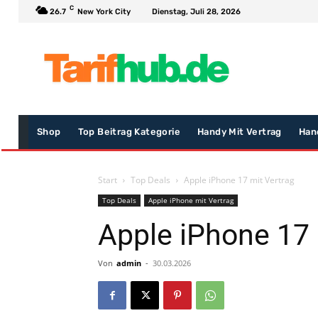
C
26.7
New York City
Dienstag, Juli 28, 2026
Shop
Top Beitrag Kategorie
Handy Mit Vertrag
Han
Start
Top Deals
Apple iPhone 17 mit Vertrag
Top Deals
Apple iPhone mit Vertrag
Apple iPhone 17 
Von
admin
-
30.03.2026