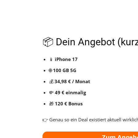
📦 Dein Angebot (ku
📱
iPhone 17
🌐
100 GB 5G
💰
34,98 € / Monat
💸
49 € einmalig
🎁
120 € Bonus
👉 Genau so ein Deal existiert aktuell wirklic
Zum Angeb