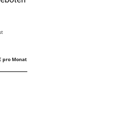
st
€ pro Monat