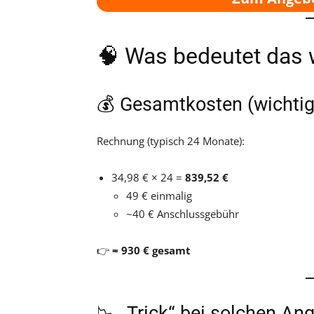
🧠 Was bedeutet das w
💰 Gesamtkosten (wichtig
Rechnung (typisch 24 Monate):
34,98 € × 24 =
839,52 €
49 € einmalig
~40 € Anschlussgebühr
👉
≈ 930 € gesamt
📉 „Trick“ bei solchen An