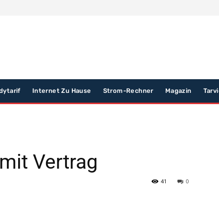
dytarif
Internet Zu Hause
Strom-Rechner
Magazin
Tarv
mit Vertrag
41
0