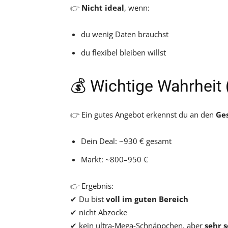
👉
Nicht ideal
, wenn:
du wenig Daten brauchst
du flexibel bleiben willst
💰 Wichtige Wahrheit (
👉 Ein gutes Angebot erkennst du an den
Ge
Dein Deal: ~930 € gesamt
Markt: ~800–950 €
👉 Ergebnis:
✔ Du bist
voll im guten Bereich
✔ nicht Abzocke
✔ kein ultra-Mega-Schnäppchen, aber
sehr s