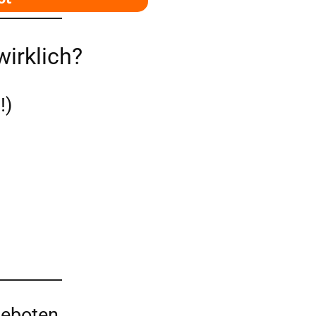
irklich?
!)
geboten