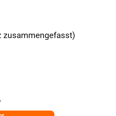
rz zusammengefasst)
h
ot