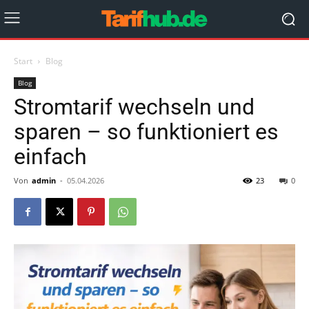
Start
Blog
Blog
Stromtarif wechseln und
sparen – so funktioniert es
einfach
Von
admin
-
05.04.2026
23
0