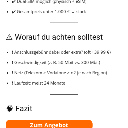
✔️ Dual-SIM möglich (physisch + eSIM)
✔️ Gesamtpreis unter 1.000 € → stark
⚠️ Worauf du achten solltest
❗ Anschlussgebühr dabei oder extra? (oft +39,99 €)
❗ Geschwindigkeit (z. B. 50 Mbit vs. 300 Mbit)
❗ Netz (Telekom > Vodafone > o2 je nach Region)
❗ Laufzeit: meist 24 Monate
🧠 Fazit
Zum Angebot