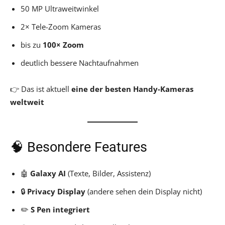
50 MP Ultraweitwinkel
2× Tele-Zoom Kameras
bis zu
100× Zoom
deutlich bessere Nachtaufnahmen
👉 Das ist aktuell
eine der besten Handy-Kameras
weltweit
🧠 Besondere Features
🤖
Galaxy AI
(Texte, Bilder, Assistenz)
🔒
Privacy Display
(andere sehen dein Display nicht)
✏️
S Pen integriert